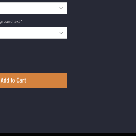
ground text
*
Add to Cart