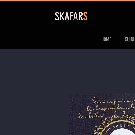
S
KAFAR
S
HOME
GUID