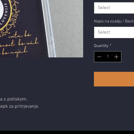
Select
Napis na ozadju / Back
Select
Quantity
*
a s potiskom,
lepk za pritrjevanje.